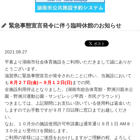
緊急事態宣言発令に伴う臨時休館のお知らせ
2021.08.27
平素より湖南市社会体育施設をご利用いただきまして誠にありが
とうございます。
滋賀県に緊急事態宣言が発令されたことに伴い、当施設において
も
８月
２
７日(金)～９月１２
日(日)
までの間、
全施設利用停止となりました。(湖南市総合体育館・野洲川親水公
園・野洲川運動公園・サンビレッジ甲西・市民グラウンド)
つきましては、上記期間にお支払い頂いている使用料は返金いた
しますのでお手数ですが９月７日以降に窓口までお越しくださ
い。
なお、１０月分の施設使用許可申請書は通常通り９月１日 AM８：
３０分より受付けを開始します。
ご利用の皆様にはご迷惑をおかけしますがご理解の程、よろしく