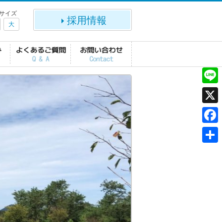
サイズ
採用情報
大
L
i
X
n
F
e
a
共
c
有
e
b
o