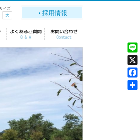
サイズ
採用情報
大
L
i
X
n
F
e
a
共
c
有
e
b
o