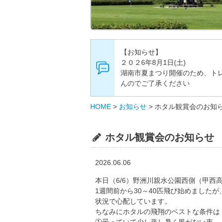
【お知らせ】
２０２6年8月1日(土)
湖南市夏まつり開催のため、トレ
んのでご了承ください
HOME
>
お知らせ
>
ホタル観賞会のお知
ホタル観賞会のお知らせ
2026.06.06
本日（6/6）野洲川親水公園西側（甲
1週間前から30～40匹飛び始めました
状況で心配しています。
ちなみにホタルの飛翔のベストな条件は
①曇っていて少し蒸し暑く風がない夜