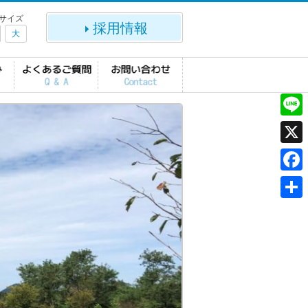
サイズ
採用情報
大
L
i
X
n
F
e
a
共
c
有
e
b
o