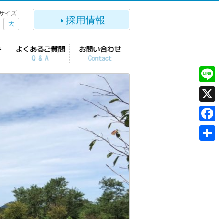
サイズ
採用情報
大
L
i
X
n
F
e
a
共
c
有
e
b
o