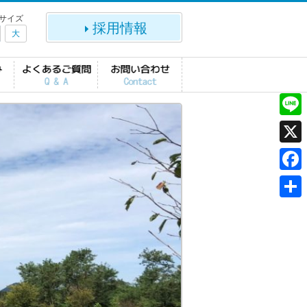
サイズ
採用情報
大
L
i
X
n
F
e
a
共
c
有
e
b
o